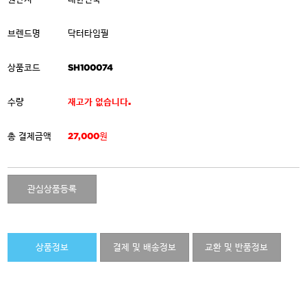
브렌드명
닥터타임필
상품코드
SH100074
수량
재고가 없습니다.
총 결제금액
27,000원
관심상품등록
상품정보
결제 및 배송정보
교환 및 반품정보