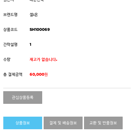
브렌드명
셀:온
상품코드
SH100069
간략설명
1
수량
재고가 없습니다.
총 결제금액
60,000원
관심상품등록
상품정보
결제 및 배송정보
교환 및 반품정보