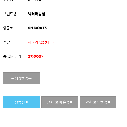
브렌드명
닥터타임필
상품코드
SH100073
수량
재고가 없습니다.
총 결제금액
27,000원
관심상품등록
상품정보
결제 및 배송정보
교환 및 반품정보